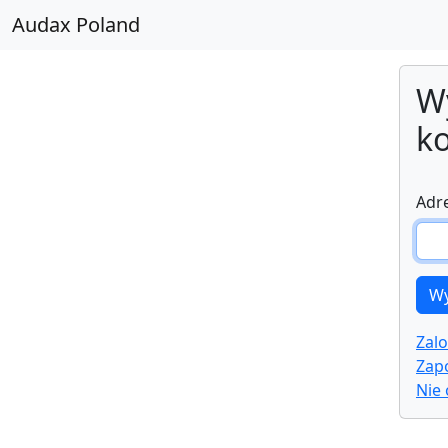
Audax Poland
Wy
k
Adre
Zalo
Zap
Nie 