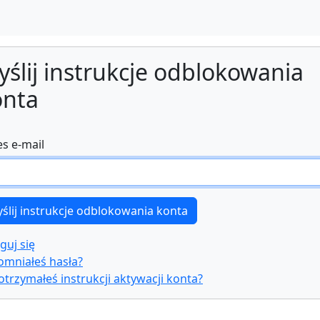
ślij instrukcje odblokowania
onta
s e-mail
guj się
omniałeś hasła?
otrzymałeś instrukcji aktywacji konta?